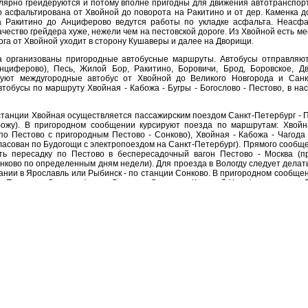
лярно грейдеруются и потому вполне пригодны для движения автотранспорт
 асфальтирована от Хвойной до поворота на Ракитино и от дер. Каменка д
а Ракитино до Анциферово ведутся работы по укладке асфальта. Неасф
ачество грейдера хуже, нежели чем на пестовской дороге. Из Хвойной есть ме
га от Хвойной уходит в сторону Кушаверы и далее на Дворищи.
а организованы пригородные автобусные маршруты. Автобусы отправляю
нциферово), Песь, Жилой Бор, Ракитино, Боровичи, Брод, Боровское, Д
руют междугородные автобус от Хвойной до Великого Новгорода и Санк
обусы по маршруту Хвойная - Кабожа - Бугры - Богослово - Пестово, в на
анции Хвойная осуществляется пассажирским поездом Санкт-Петербург - Пе
божу). В пригородном сообщении курсируют поезда по маршрутам: Хвойн
по Пестово с пригородным Пестово - Сонково), Хвойная - Кабожа - Чагода
гласован по Будогощи с электропоездом на Санкт-Петербург). Прямого сообщ
ть пересадку по Пестово в беспересадочный вагон Пестово - Москва (п
нково по определенным дням недели). Для проезда в Вологду следует делат
ании в Ярославль или Рыбинск - по станции Сонково. В пригородном сообще
д Пестово - Сонково (через Сандово, Овинище, Красный Холм), по станции
ез Тихвин, Пикалево, Подборовье), по станции Неболчи на поезд Неболчи - О
, а по станции Будогощь на поезд Будогощь - Тихвин и электропоезда до Са
сажирских перевозок по станции Хвойная также осуществляются и грузовы
апартаменты в москве купить новостройки
© 200
Условия использован