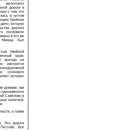
 мологского
зной дороги в
ано с тем, что
лась в густом
танцию Хвойная
депо, которое
ьства дороги)
то послужило
мерно в это же
 Минцы был
стью Хвойной
вянный храм,
от выезда на
но смотрится
езнодорожной
е соснового
вляет интерес
и домами, как
и одноименное
ций Савёлово и
ьных напитков.
и.
ласти, а также
). Эта дорога
Пестово. Все