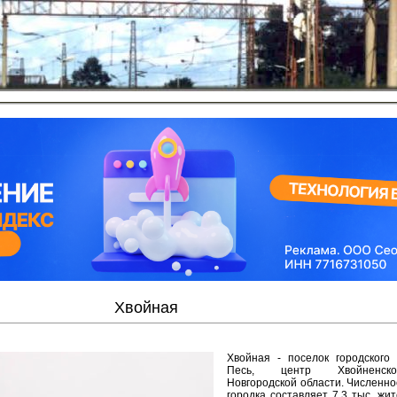
Хвойная
Хвойная - поселок городского
Песь, центр Хвойненск
Новгородской области. Численно
городка составляет 7,3 тыс. жи