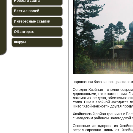
Новости сайта
Вести с полей
Интересные ссылки
Об авторах
Форум
паровозная база запаса, располож
Сегодня Хвойная - вполне совре
деревянными, так и каменными. Г
локомотивное депо, обеспечивающе
Углич. Еще в Хвойной находится л
Пиво "Хвойненское" и другая прод
Хвойненский район граничит с Пес
с Чагодским районом Вологодской 
Основные автодороги из Хвойной
асфальтирована лишь от Хвойно