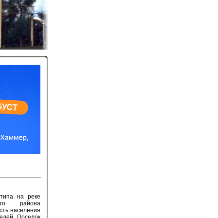
 типа на реке
ого района
сть населения
телей. Поселок