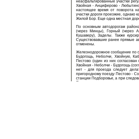
неасфальтированные участки регу
Хвойная - Анциферово - Любытино
настоящее время от поворота н
участки дороги проезжие, однако к
Жилой Бор. Еще одна местная доро
По основным автодорогам район
(через Минцы), Горный (через А
Кушаверу), Заделы. Также курси
Существовавшие ранее прямые авт
отменены.
Железнодорожное сообщение по ст
Будогощь, Неболчи, Хвойную, Ка
Пестово (один из них согласован 
Хвойная - Неболчи - Будогощь (со
нет - для проезда следует дела
пригородному поезду Пестово - Со
станции Подборовье, а при следов
Пестово можно пересесть на поез
поезд Волховстрой - Бабаево (чер
Любытино, Зарубинскую, Кулотино)
(через Кириши, Мгу). Кроме пас
перевозка леса).