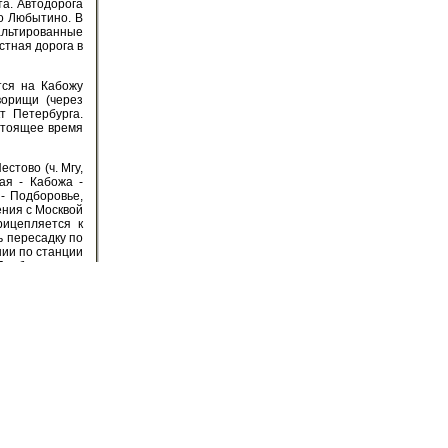
а. Автодорога
о Любытино. В
альтированные
стная дорога в
тся на Кабожу
ворищи (через
т Петербурга.
стоящее время
стово (ч. Мгу,
ая - Кабожа -
 - Подборовье,
ения с Москвой
рицепляется к
ь пересадку по
нии по станции
 Подборовье на
куловка (через
нкт-Петербурга
е (в основном
0 - 2022 - Savelrr.ru
ия материалов сайта