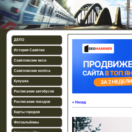
ДЕПО
История Савёлки
Савёловские веси
Савёловские колёса
Кукушка
Расписание автобусов
Расписание поездов
« Назад
Карты городов
Фотоальбомы