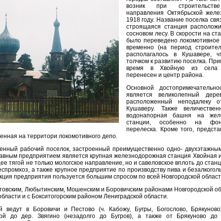
возник при строительстве
направления Октябрьской желе
1918 году. Название поселка связ
строящаяся станция расположи
сосновом лесу. В скорости на с
было переведено локомотивное 
временно (на период строител
располагалось в Кушавере, ч
толчком к развитию поселка. При
время в Хвойную из села
перенесен и центр района.
Основной достопримечательно
является великолепный дере
расположенный неподалеку 
Кушаверу. Также величествен
водонапорная башня на жел
станции, особенно на фон
перелеска. Кроме того, предста
енная на территори локомотивного депо.
менный рабочий поселок, застроенный преимущественно одно- двухэтажным
лавным предприятием является крупная железнодорожная станция Хвойная 
е тягой не только мологское направление, но и савеловское вплоть до стан
еспромхоз, а также крупное предприятие по производству пива и безалкогол
укция предприятия пользуется большим спросом по всей Новгородской област
товским, Любытинским, Мошенским и Боровичским районами Новгородской об
области и с Бокситогорским районом Лениградской области.
 ведут в Боровичи и Пестово (ч. Кабожу, Бугры, Богослово, Брякуново
й до дер. Звягино (незадолго до Бугров), а также от Брякуново до 