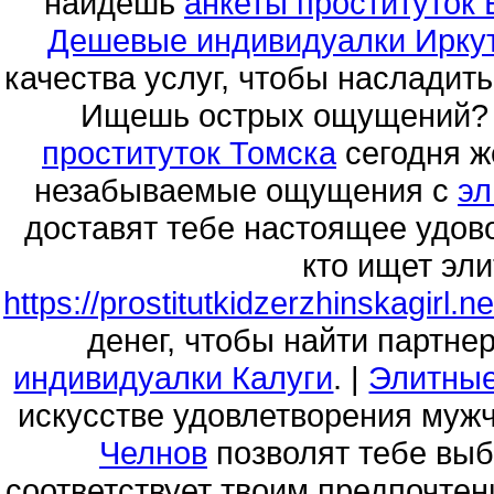
найдешь
анкеты проституток
Дешевые индивидуалки Ирку
качества услуг, чтобы насладит
Ищешь острых ощущений? З
проституток Томска
сегодня ж
незабываемые ощущения с
эл
доставят тебе настоящее удово
кто ищет эли
https://prostitutkidzerzhinskagirl.ne
денег, чтобы найти партне
индивидуалки Калуги
. |
Элитные
искусстве удовлетворения мужч
Челнов
позволят тебе выб
соответствует твоим предпочтен