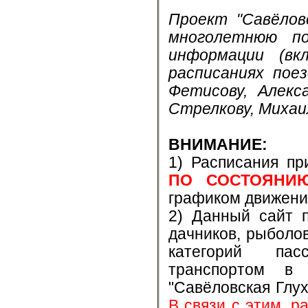
Проект "Савёлов
многолетнюю по
информации (вк
расписаниях пое
Фетисову, Алекс
Стрелкову, Михаи
ВНИМАНИЕ:
1) Расписания пр
ПО СОСТОЯНИ
графиком движени
2) Данный сайт п
дачников, рыболов
категорий пас
транспортом в 
"Савёловская Глух
В связи с этим, 