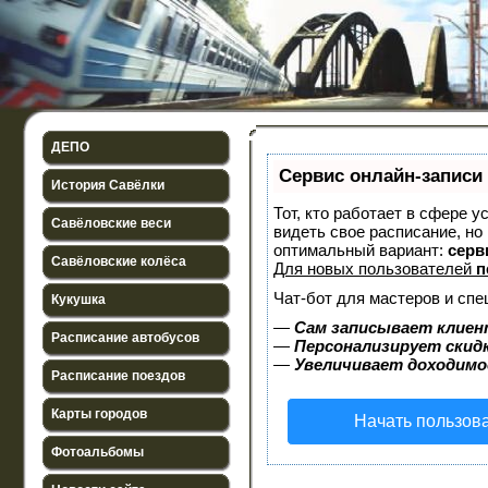
ДЕПО
Сервис онлайн-записи 
История Савёлки
Тот, кто работает в сфере у
Савёловские веси
видеть свое расписание, н
оптимальный вариант:
серви
Савёловские колёса
Для новых пользователей
п
Чат-бот для мастеров и спе
Кукушка
—
Сам записывает клиен
Расписание автобусов
—
Персонализирует скидк
—
Увеличивает доходимо
Расписание поездов
Карты городов
Начать пользов
Фотоальбомы