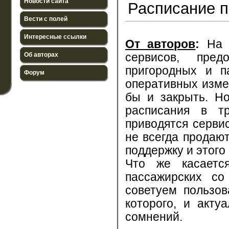
Новости сайта
Расписание п
Вести с полей
Интересные ссылки
От авторов
:
На с
Об авторах
сервисов, пре
пригородных и п
Форум
оперативных изме
бы и закрыть. Но
расписания в т
приводятся серви
не всегда продаю
поддержку и этого
Что же касается
пассажирских с
советуем пользов
которого, и акт
сомнений.