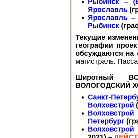
Рыбинск – (
Ярославль
(г
Ярославль – 
Рыбинск
(гра
Текущие изменен
географии проек
обсуждаются на
магистраль: Пасс
Широтный В
ВОЛОГОДСКИЙ Х
Санкт-Пете
Волховстрой
Волховстрой
Петербург
(гр
Волховстрой
2021)
–
ДЕЙСТ