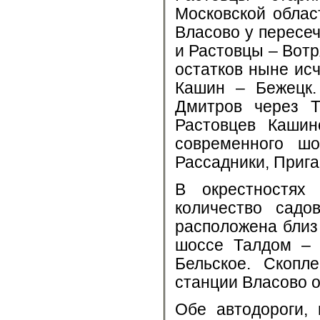
Московской облас
Власово у пересе
и Растовцы – Вотр
остатков ныне ис
Кашин – Бежецк.
Дмитров через 
Растовцев Кашин
современного ш
Рассадники, Прига
В окрестностях
количество садо
расположена близ
шоссе Талдом – 
Бельское. Скопл
станции Власово о
Обе автодороги, 