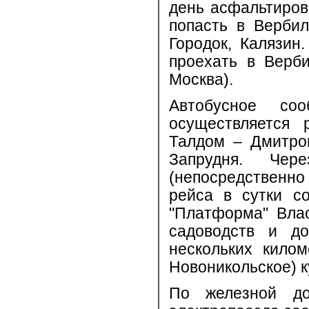
день асфальтиров
попасть в Вербил
Городок, Калязин
проехать в Верб
Москва).
Автобусное с
осуществляется
Талдом – Дмитро
Запрудня. Чер
(непосредственно
рейса в сутки с
"Платформа" Вла
садоводств и д
нескольких кило
Новоникольское) к
По железной до