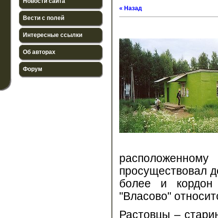
Новости сайта
« Назад
Вести с полей
Интересные ссылки
Об авторах
Форум
расположенному 
просуществовал до
более и кордон 
"Власово" относит
Растовцы – стари