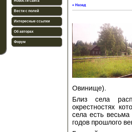
Новости сайта
« Назад
Вести с полей
Интересные ссылки
Об авторах
Форум
Овинище).
Близ села расп
окрестностях кот
села есть весьма
годов прошлого ве