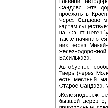
Главной автодор
Сандово. Эта до
проехать в Красн
Через Сандово мо
картам существует
на Санкт-Петерб
также начинаются
них через Макей-
железнодорожной
Васильково.
Автобусное сооб
Тверь (через Мол
есть местный ма
Старое Сандово, М
Железнодорожное
бывшей деревне, 
пригородным поез