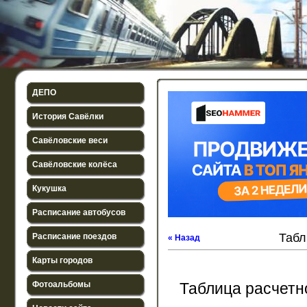
ДЕПО
История Савёлки
Савёловские веси
Савёловские колёса
Кукушка
Расписание автобусов
Табл
Расписание поездов
« Назад
Карты городов
Фотоальбомы
Таблица расчетн