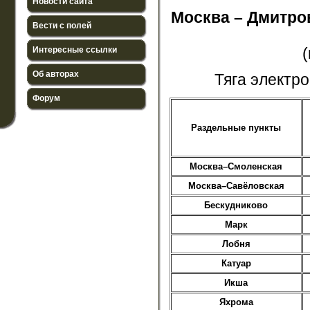
Новости сайта
Москва – Дмитро
Вести с полей
(
Интересные ссылки
Об авторах
Тяга электр
Форум
Раздельные пункты
Москва–Смоленская
Москва–Савёловская
Бескудниково
Марк
Лобня
Катуар
Икша
Яхрома