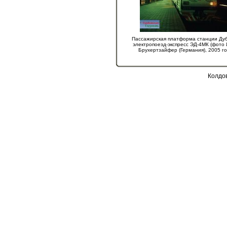
Пассажирская платформа станции Ду
электропоезд-экспресс ЭД-4МК (фото 
Брухертзайфер (Германия), 2005 го
Колдо