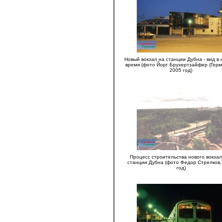
Новый вокзал на станции Дубна - вид в
время (фото Йорг Брухертзайфер (Герм
2005 год)
Процесс строительства нового вокзал
станции Дубна (фото Федор Стрелков,
год)